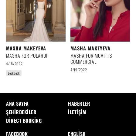
MASHA MAKEYEVA
MASHA MAKEYEVA
MASHA FOR POLARDI
MASHA FOR MCVITI'S
COMMERCIAL
4/18/2022
4/19/2022
Lookbook
ANA SAYFA
HABERLER
ŞEHIRDEKILER
İLETIŞIM
DIRECT BOOKING
FACEBOOK
ENGLISH