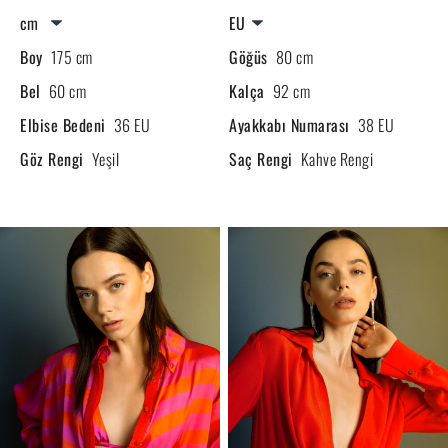
Boy
175 cm
Göğüs
80 cm
Bel
60 cm
Kalça
92 cm
Elbise Bedeni
36 EU
Ayakkabı Numarası
38 EU
Göz Rengi
Yeşil
Saç Rengi
Kahve Rengi