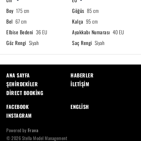
Boy
175 cm
Göğüs
85 cm
Bel
67 cm
Kalça
95 cm
Elbise Bedeni
36 EU
Ayakkabı Numarası
40 EU
Göz Rengi
Siyah
Saç Rengi
Siyah
ANA SAYFA
HABERLER
ŞEHIRDEKILER
İLETIŞIM
DIRECT BOOKING
FACEBOOK
ENGLISH
INSTAGRAM
Powered by
Frava
© 2026 Stella Model Management