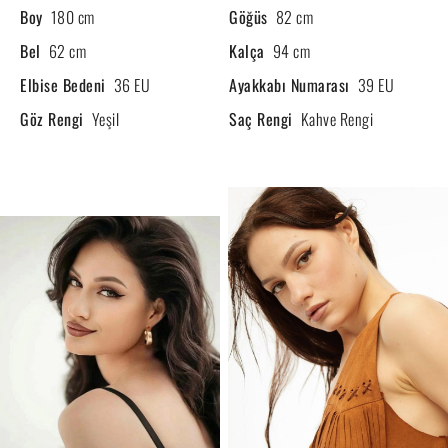
Boy
180 cm
Göğüs
82 cm
Bel
62 cm
Kalça
94 cm
Elbise Bedeni
36 EU
Ayakkabı Numarası
39 EU
Göz Rengi
Yeşil
Saç Rengi
Kahve Rengi